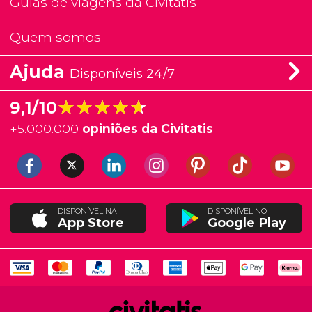
Guias de viagens da Civitatis
Quem somos
Ajuda
Disponíveis 24/7
★★★★★
★★★★★
9,1/10
+
5.000.000
opiniões da Civitatis
DISPONÍVEL NA
DISPONÍVEL NO
App Store
Google Play