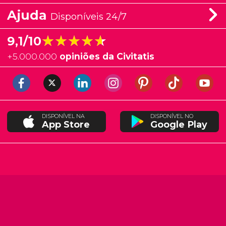
Ajuda
Disponíveis 24/7
★★★★★
★★★★★
9,1/10
+
5.000.000
opiniões da Civitatis
DISPONÍVEL NA
DISPONÍVEL NO
App Store
Google Play