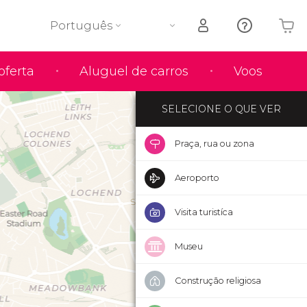
Português
O seu carrinho está vazio
oferta
Aluguel de carros
Voos
SELECIONE O QUE VER
Praça, rua ou zona
Aeroporto
Visita turistíca
Museu
Construção religiosa