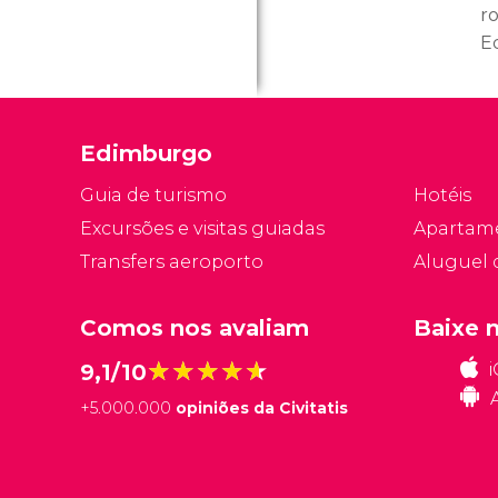
ro
E
s
ch
ta
Edimburgo
d
ro
Guia de turismo
Hotéis
l
Excursões e visitas guiadas
Apartam
i
Transfers aeroporto
Aluguel 
d
e
di
Comos nos avaliam
Baixe 
★★★★★
★★★★★
9,1/10
+
5.000.000
opiniões da Civitatis