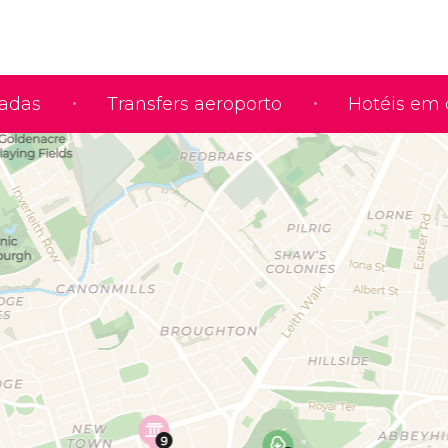
iadas
Transfers aeroporto
Hotéis em 