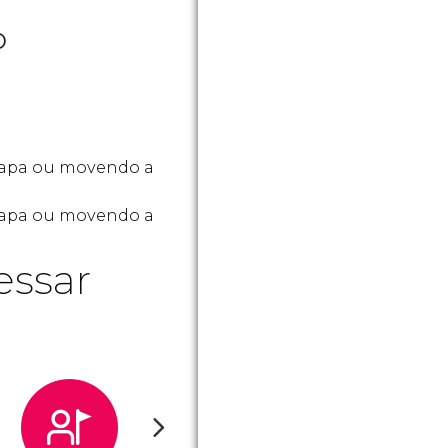
o
mapa ou movendo a
 mapa ou movendo a
essar