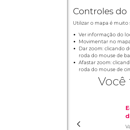
Controles do
Utilizar o mapa é muito 
Ver informação do loc
Movimentar no mapa
Dar zoom: clicando 
roda do mouse de bai
Afastar zoom: clica
roda do mouse de cim
Você 
E
d
V