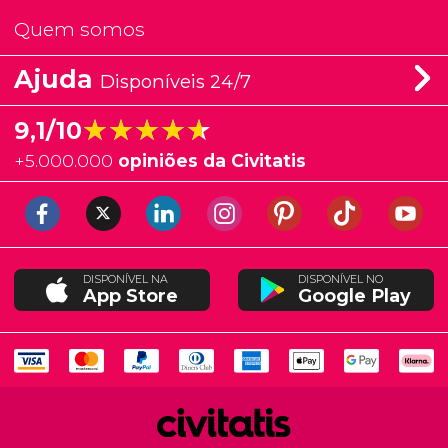
Quem somos
Ajuda
Disponíveis 24/7
★★★★★
★★★★★
9,1/10
+
5.000.000
opiniões da Civitatis
DISPONÍVEL NA
DISPONÍVEL NO
App Store
Google Play