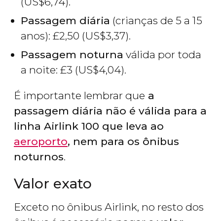
(
US$
6,74).
Passagem diária
(crianças de 5 a 15
anos):
£
2,50 (
US$
3,37).
Passagem noturna
válida por toda
a noite:
£
3 (
US$
4,04).
É importante lembrar que
a
passagem diária não é válida para a
linha Airlink 100 que leva ao
aeroporto
, nem para os ônibus
noturnos
.
Valor exato
Exceto no ônibus Airlink, no resto dos