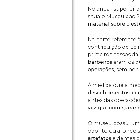
No andar superior d
situa o Museu das P
material sobre o es
Na parte referente à 
contribuição de Edi
primeiros passos da
barbeiros
eram os q
operações
, sem nen
À medida que a med
descobrimentos, com
antes das operaçõe
vez que começaram a
O museu possui uma 
odontologia, onde s
artefatos
e dentes p