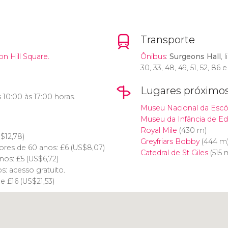
Transporte
on Hill Square.
Ônibus
:
Surgeons Hall
, 
30, 33, 48, 49, 51, 52, 86 e
Lugares próximo
 10:00 às 17:00 horas.
Museu Nacional da Escó
Museu da Infância de E
Royal Mile
(430 m)
S$
12,78)
Greyfriars Bobby
(444 m
ores de 60 anos:
£
6 (
US$
8,07)
Catedral de St Giles
(515 
anos:
£
5 (
US$
6,72)
: acesso gratuito.
 de
£
16 (
US$
21,53)
Clique para usar o mapa