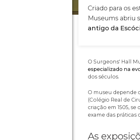
Criado para os e
Museums abriu su
antigo da Escóci
O Surgeons' Hall 
especializado na evo
dos séculos.
O museu depende 
(Colégio Real de Ci
criação em 1505, se 
exame das práticas c
As exposiç