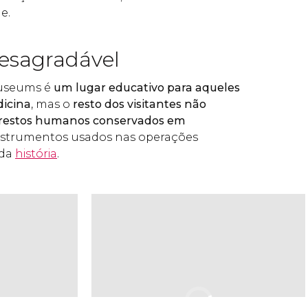
e.
desagradável
Museums é
um lugar educativo para aqueles
dicina
, mas o
resto dos visitantes não
o restos humanos conservados em
instrumentos usados nas operações
 da
história
.