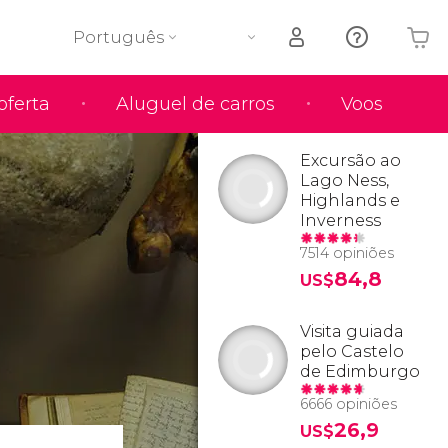
Português
oferta
Aluguel de carros
Voos
O seu carrinho está vazio
Excursão ao
Lago Ness,
Highlands e
Inverness
7514 opiniões
84,8
US$
Visita guiada
pelo Castelo
de Edimburgo
6666 opiniões
26,9
US$