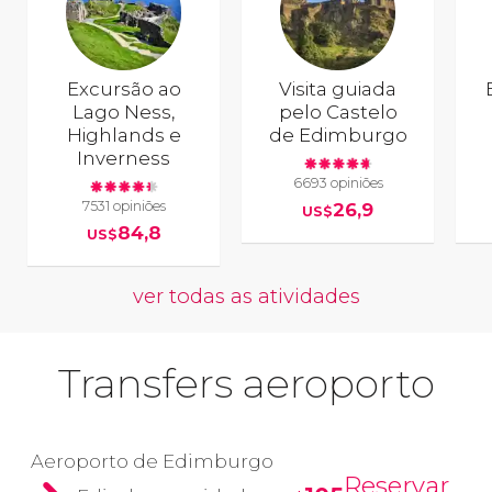
Excursão ao
Visita guiada
Lago Ness,
pelo Castelo
Highlands e
de Edimburgo
Inverness
6693 opiniões
7531 opiniões
26,9
US$
84,8
US$
ver todas as atividades
Transfers aeroporto
Aeroporto de Edimburgo
Reservar