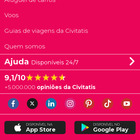
Voos
Guias de viagens da Civitatis
Quem somos
Ajuda
Disponíveis 24/7
★★★★★
★★★★★
9,1/10
+
5.000.000
opiniões da Civitatis
DISPONÍVEL NA
DISPONÍVEL NO
App Store
Google Play