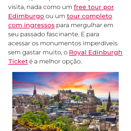
visita, nada como um
free tour por
Edimburgo
ou um
tour completo
com ingressos
para mergulhar em
seu passado fascinante. E para
acessar os monumentos imperdíveis
sem gastar muito, o
Royal Edinburgh
Ticket
é a melhor opção.