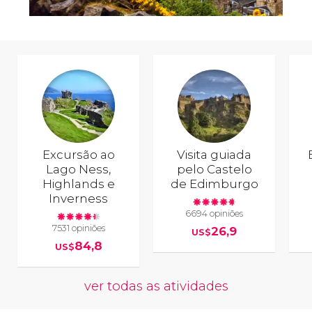
Excursão ao
Visita guiada
Lago Ness,
pelo Castelo
Highlands e
de Edimburgo
Inverness
6694 opiniões
7531 opiniões
26,9
US$
84,8
US$
ver todas as atividades