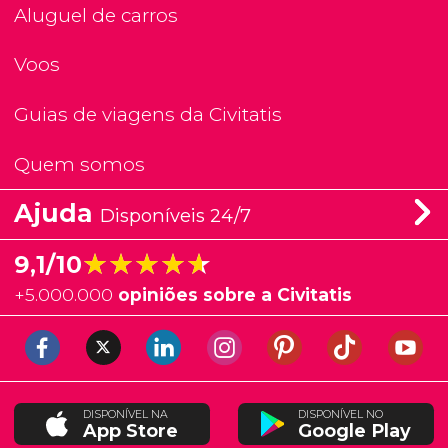
Aluguel de carros
Voos
Guias de viagens da Civitatis
Quem somos
Ajuda
Disponíveis 24/7
★★★★★
★★★★★
9,1/10
+
5.000.000
opiniões sobre a Civitatis
DISPONÍVEL NA
DISPONÍVEL NO
App Store
Google Play